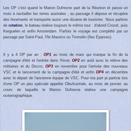
Les OP c'est quand le Marion Dufresne part de la Réunion et passe un
mois à ravitailler les terres australes ; au passage il dépose et récupère
des hivernants et transporte aussi une dizaine de touristes. Nous parlons
de
rotation
, le bateau réalise toujours le même tour : d'abord Crozet, puis
Kerguelen et enfin Amsterdam. Parfois le voyage est complété par un
passage par Saint-Paul, l'île Maurice ou Tromelin (îles Eparses).
Il y a 4 OP par an :
OP1
au mois de mars qui marque la fin de la
campagne d'été et l'entrée dans l'hiver,
OP2
en août avec la relève des
militaires et du Discro,
OP3
en novembre pour l'arrivée des nouveaux
VSC et le lancement de la campagne d'été et enfin
OP4
en décembre
avec le départ de l'ancienne équipe de VSC. Pour ma part je partirai lors
d'une OP un peu spéciale appelée ObsAustrale, au mois de janvier, au
cours de laquelle le Marion Dufresne réalise une campagne
océanographique.