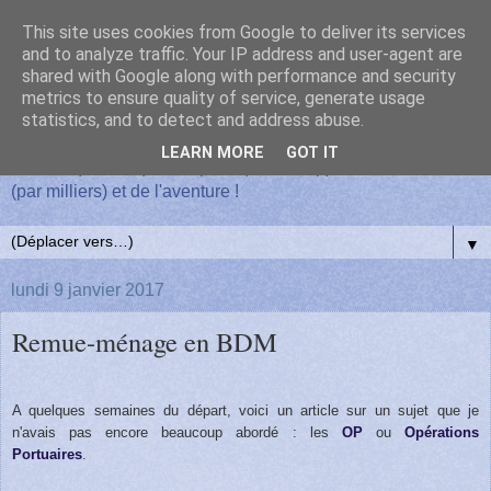
This site uses cookies from Google to deliver its services
Un hivernage sur l'île de la
and to analyze traffic. Your IP address and user-agent are
shared with Google along with performance and security
metrics to ensure quality of service, generate usage
Possession
statistics, and to detect and address abuse.
LEARN MORE
GOT IT
Du vent (souvent), de la pluie (beaucoup), des manchots
(par milliers) et de l'aventure !
▼
lundi 9 janvier 2017
Remue-ménage en BDM
A quelques semaines du départ, voici un article sur un sujet que je
n'avais pas encore beaucoup abordé : les
OP
ou
Opérations
Portuaires
.