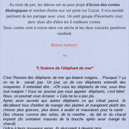
Au mois de juin, les élèves ont eu pour projet
d'écrire des contes
étiologiques
et nombre d'entre eux ont porté sur Crozet. Il m'a semblé
pertinent de les partager avec vous. Un petit groupe d'hivernants s'est
donc réuni afin d'élire les 6 meilleurs contes.
Deux contes sont à suivre dans cet article et les deux suivants paraîtront
vendredi.
Bonne lecture!
***
*L'histoire de l'éléphant de mer*
C'est l'histoire des éléphants de mer qui étaient maigres... Pourquoi ? ça
on ne le
savait pas. Un jour, un de ces éléphants entendit des
moqueries. Il entendait dire : «Oh vous les éléphants de mer, vous êtes
tout maigres ! Vous ne
pouvez pas vous appeler
éléphants, c'est bête!
Nous, on pourrait vous écraser. » Cela ne lui a pas plu .
Après avoir raconté aux autres éléphants ce qui s'était passé, ils
décidèrent tous d'arrêter de manger des plantes et mangèrent plutôt des
choses plus grasses, plus dures à avaler et mauvaises pour la santé .
Des choses comme des orties, de la menthe , du blé et du chacal
importé (ils sentaient mauvais de la bouche après avoir mangé du
chacal).
Grâce à leurs nouveaux repas, ils réussirent à devenir gros.