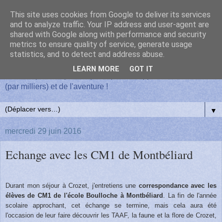
This site uses cookies from Google to deliver its services
Un hivernage sur l'île de la
and to analyze traffic. Your IP address and user-agent are
shared with Google along with performance and security
metrics to ensure quality of service, generate usage
Possession
statistics, and to detect and address abuse.
LEARN MORE
GOT IT
Du vent (souvent), de la pluie (beaucoup), des manchots
(par milliers) et de l'aventure !
▼
mercredi 29 juin 2016
Echange avec les CM1 de Montbéliard
Durant mon séjour à Crozet, j'entretiens une
correspondance avec les
élèves de CM1 de l'école Boulloche à Montbéliard
. La fin de l'année
scolaire approchant, cet échange se termine, mais cela aura été
l'occasion de leur faire découvrir les TAAF, la faune et la flore de Crozet,