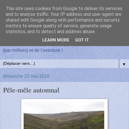
This site uses cookies from Google to deliver its services
Un hivernage sur l'île de la
and to analyze traffic. Your IP address and user-agent are
shared with Google along with performance and security
metrics to ensure quality of service, generate usage
Possession
statistics, and to detect and address abuse.
LEARN MORE
GOT IT
Du vent (souvent), de la pluie (beaucoup), des manchots
(par milliers) et de l'aventure !
▼
dimanche 22 mai 2016
Pêle-mêle automnal